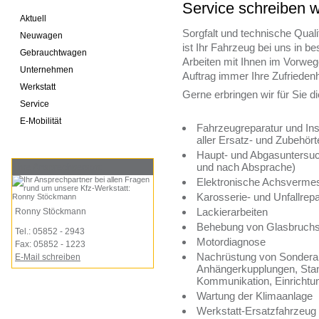
Service schreiben w
Aktuell
Sorgfalt und technische Quali
Neuwagen
ist Ihr Fahrzeug bei uns in 
Gebrauchtwagen
Arbeiten mit Ihnen im Vorwe
Unternehmen
Auftrag immer Ihre Zufriedenh
Werkstatt
Gerne erbringen wir für Sie d
Service
E-Mobilität
Fahrzeugreparatur und Ins
aller Ersatz- und Zubehörte
Haupt- und Abgasuntersu
und nach Absprache)
Ihre Ansprechperson:
Elektronische Achsverme
Karosserie- und Unfallrep
Lackierarbeiten
Ronny Stöckmann
Behebung von Glasbruch
Tel.: 05852 - 2943
Motordiagnose
Fax: 05852 - 1223
Nachrüstung von Sonderau
E-Mail schreiben
Anhängerkupplungen, Stand
Kommunikation, Einrichtun
Wartung der Klimaanlage
Werkstatt-Ersatzfahrzeug